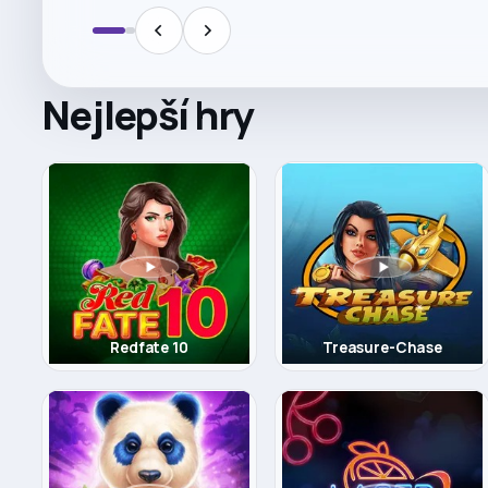
Nejlepší hry
Redfate 10
Treasure-Chase