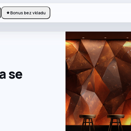
Bonus bez vkladu
a se