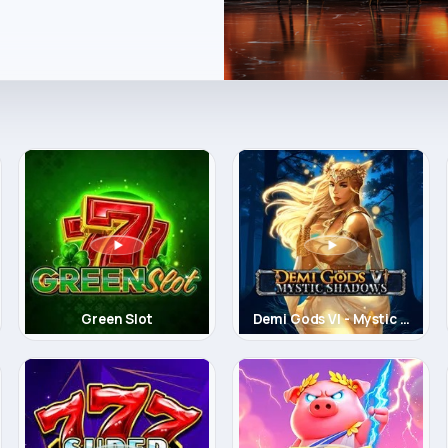
Green Slot
Demi Gods VI - Mystic Shado