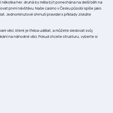
í několika her, druhá by měla být ponechána na delší běh na
ovat první návštěvu. Naše casino v Česku působí spíše jako
lat. Jednominutové shrnutí pravidel s příklady získáte
am věcí, které je třeba udělat, a můžete sledovat svůj
klikání na náhodné věci. Pokud chcete strukturu, vyberte si