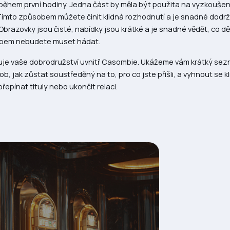
 během první hodiny. Jedna část by měla být použita na vyzkoušen
. Tímto způsobem můžete činit klidná rozhodnutí a je snadné dodrž
Obrazovky jsou čisté, nabídky jsou krátké a je snadné vědět, co dě
ůsobem nebudete muset hádat.
guje vaše dobrodružství uvnitř Casombie. Ukážeme vám krátký sezn
ob, jak zůstat soustředěný na to, pro co jste přišli, a vyhnout se 
epínat tituly nebo ukončit relaci.