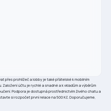
 přes prohlížeč a lobby je také přátelské k mobilním
u. Založení účtu je rychlé a snadné a k vkladům a výběrům
loučení. Podpora je dostupná prostřednictvím živého chatu a
astavte si rozpočet první relace na 500 Kč. Doporučujeme,