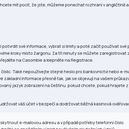
hcete mít pocit, že jste, můžeme ponechat rozhraní v angličtině a
otvrdit své informace, vybrat si limity a poté začít používat své p
me kroky místo žargonu. Za tři minuty se můžete zaregistrovat z
, přejděte na Casombie a klepněte na Registrace.
a číslic. Také nepoužívejte stejné heslo pro bankovnictví nebo e-m
 své základní informace přesně tak, jak se objevují na vašem průk
ný jazyk zobrazení na češtinu, pokud chcete, pokud hrajete z Čes
držovat váš účet v bezpečí a dodržovat běžná kasinová ověřovací
kytnout e-mailovou adresu a v případě potřeby telefonní číslo.