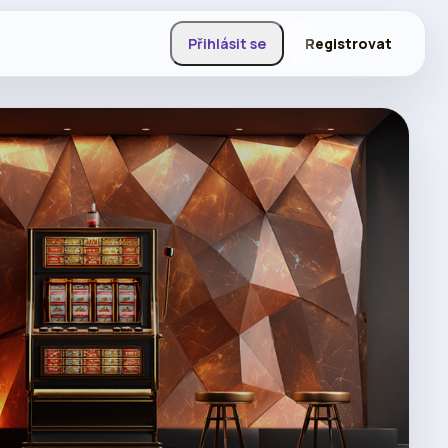
Přihlásit se
Registrovat