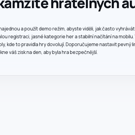
okamžitě hratelných a
r najednou a použít demo režim, abyste viděli, jak často vyhrává
lou registraci, jasné kategorie her a stabilní načítání na mobil
 kde to pravidla hry dovolují. Doporučujeme nastavit pevný limi
kne váš zisk na den, aby byla hra bezpečnější.