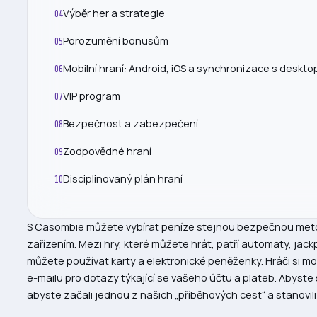
Výběr her a strategie
04
Porozumění bonusům
05
Mobilní hraní: Android, iOS a synchronizace s deskt
06
VIP program
07
Bezpečnost a zabezpečení
08
Zodpovědné hraní
09
Disciplinovaný plán hraní
10
Nejčastější dotazy
11
S Casombie můžete vybírat peníze stejnou bezpečnou metodou
zařízením. Mezi hry, které můžete hrát, patří automaty, jac
můžete používat karty a elektronické peněženky. Hráči si mo
e-mailu pro dotazy týkající se vašeho účtu a plateb. Abyste 
abyste začali jednou z našich „příběhových cest“ a stanovili 