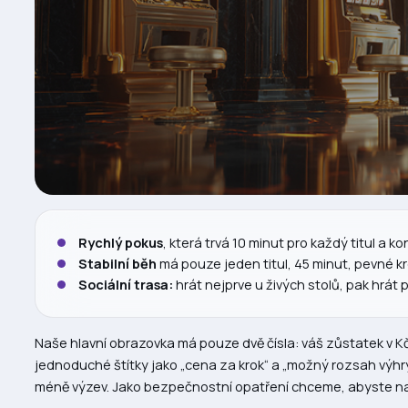
Rychlý pokus
, která trvá 10 minut pro každý titul a k
Stabilní běh
má pouze jeden titul, 45 minut, pevné k
Sociální trasa:
hrát nejprve u živých stolů, pak hrát 
Naše hlavní obrazovka má pouze dvě čísla: váš zůstatek v K
jednoduché štítky jako „cena za krok“ a „možný rozsah výhry
méně výzev. Jako bezpečnostní opatření chceme, abyste nasta